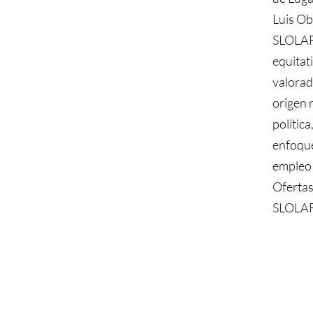
Luis Ob
SLOLAF 
equitat
valorad
origen n
polític
enfoque
empleo 
Ofertas
SLOLAF 
SLOLAF es una organización sin
lucro 501(c)(3), por lo que su 
deducible de impuestos.
Nuestro número de identificaci