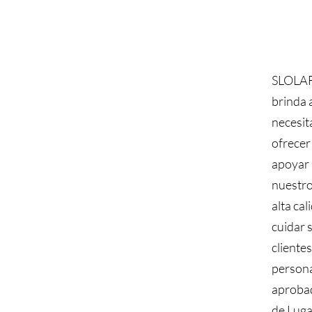
SLOLAF 
brinda 
necesit
ofrecer
apoyar 
nuestro
alta ca
cuidar s
cliente
persona
aprobad
de Luga