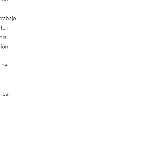
trabajo
nten
nia,
ción
s de
rlos!
tral:
guera St., Suite 101D
Obispo, CA 93401