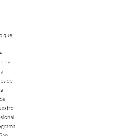
vo que
e
so de
ra
les de
 a
los
nuestro
esional
rograma
 San