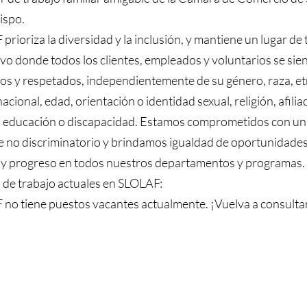
ispo.
prioriza la diversidad y la inclusión, y mantiene un lugar de 
ivo donde todos los clientes, empleados y voluntarios se sie
os y respetados, independientemente de su género, raza, et
acional, edad, orientación o identidad sexual, religión, afilia
a, educación o discapacidad. Estamos comprometidos con un
 no discriminatorio y brindamos igualdad de oportunidade
y progreso en todos nuestros departamentos y programas.
 de trabajo actuales en SLOLAF:
no tiene puestos vacantes actualmente. ¡Vuelva a consulta
Oficina cen
 fines de
donación es
3232 S. Hi
San Luis 
ón fiscal