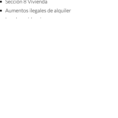
Sección 8 Vivienda
Aumentos ilegales de alquiler
Ley de residencia en casas
móviles
Llame a SLOLAF al
(805) 543-
5140
para averiguar si es
elegible para nuestros servicios.
Esté preparado para explicar su
situación y tenga a mano toda la
documentación que haya
recibido.
También puede enviar un correo
electrónico con su consulta