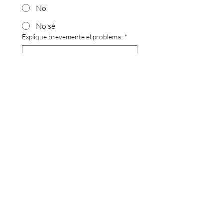
No
No sé
Explique brevemente el problema:
*
Si usted es elegible para recibir
asistencia legal gratuita, necesitaremos
recopilar más información para
nuestro proceso de admisión.
¿Podemos enviarle por correo
electrónico un formulario de
admisión?
Sí
No, por favor llámame
Por favor, cargue cualquier
documento importante (opcional)
como citaciones, denuncias y avisos.