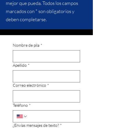
mejor que pueda.
Todos los campos
marcados con * son obligatorios y
deben completarse.
Nombre de pila
*
Apellido
*
Correo electrónico
*
Teléfono
*
¿Envías mensajes de texto?
*