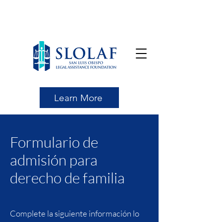
Learn More
Formulario de
admisión para
derecho de familia
Complete la siguiente información lo