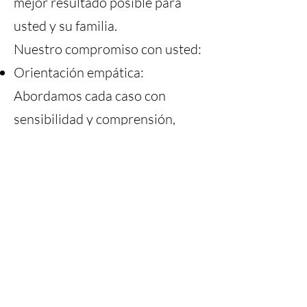
mejor resultado posible para
usted y su familia.
Nuestro compromiso con usted:
Orientación empática:
Abordamos cada caso con
sensibilidad y comprensión,
reconociendo las complejas
emociones y circunstancias
involucradas.
Enfoque holístico: Nos
esforzamos por abordar sus
necesidades legales y al mismo
tiempo conectarlo con los
recursos necesarios para